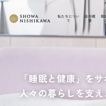
私たちについ
会社概
取
て
要
「睡眠と健康」をサ
人々の暮らしを支え