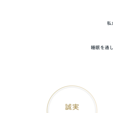
私
睡眠を通