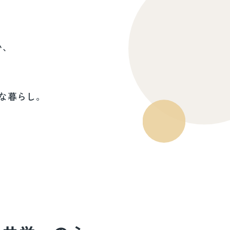
い、
な暮らし。