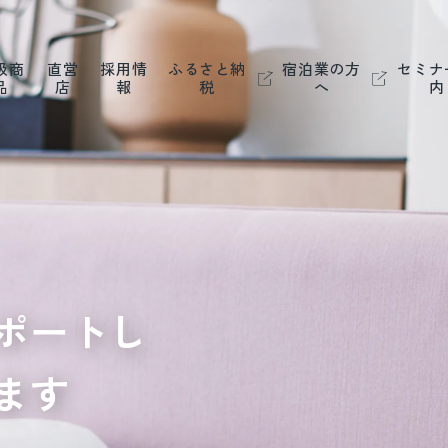
扱商
直営
採用情
ふるさと納
宿泊業の方
セミナ
品
店
報
税
へ
内
ポートし
ます